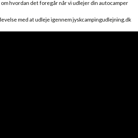
e om hvordan det foregår når vi udlejer din autocamper
levelse med at udleje igennem jyskcampingudlejning.dk