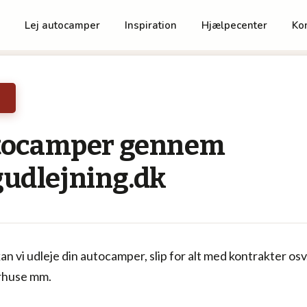
utocamper gennem
udlejning.dk
n vi udleje din autocamper, slip for alt med kontrakter os
rhuse mm.