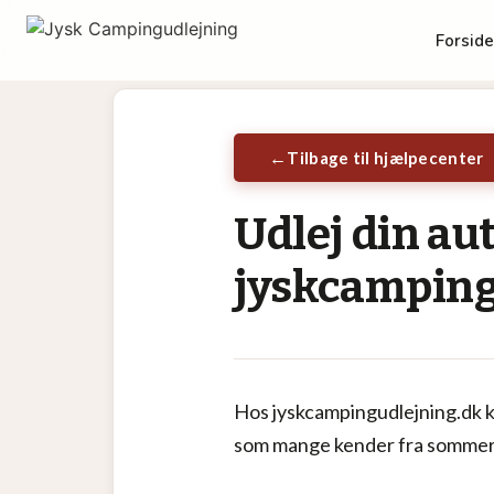
Tilbage til hjælpecenter
Udlej din a
jyskcamping
Hos jyskcampingudlejning.dk ka
som mange kender fra somme