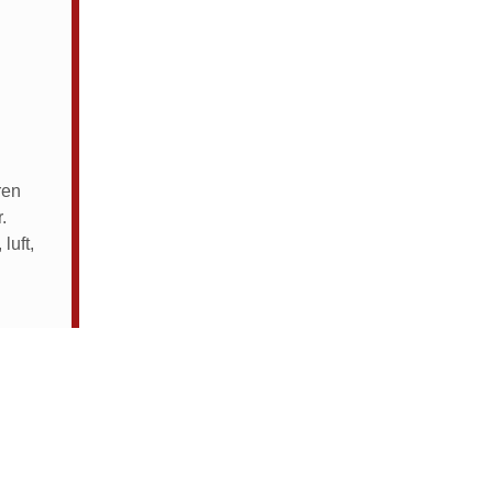
.
ren
.
luft,