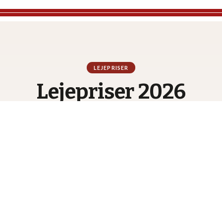
LEJEPRISER
Lejepriser 2026
Pr. uge
Mellemsæson
Mellemsæson P
maj – 20. jun. og 26. aug – 30.
Påske, uge 35–37 og efterårs
sep.
11.900,00
0.900,00,-
pr. uge