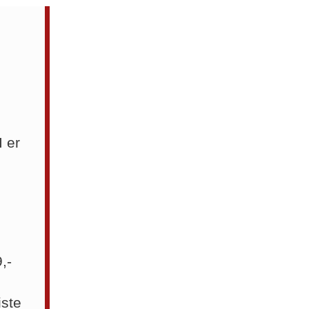
 er
,
9,-
iste